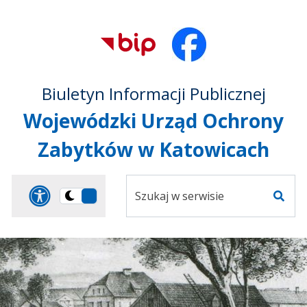
Przejdź do treści
Przejdź do mapy
Przejdź do
głównego menu
serwisu
Biuletyn Informacji Publicznej
Wojewódzki Urząd Ochrony
Zabytków w Katowicach
Szukaj
Panel dostosowania ułat
Przełącz
w
Szuka
na
serwisie
wersję
ciemną