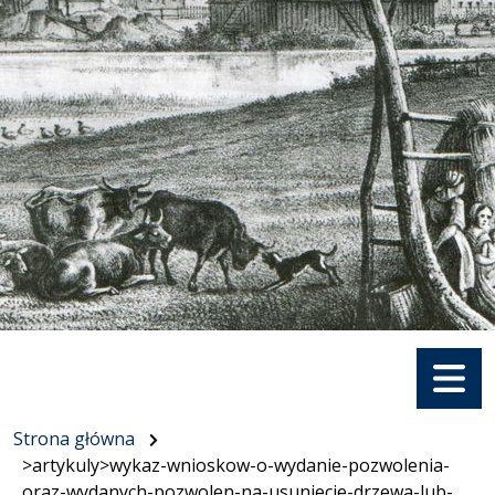
Menu
Strona główna
>artykuly>wykaz-wnioskow-o-wydanie-pozwolenia-
oraz-wydanych-pozwolen-na-usuniecie-drzewa-lub-