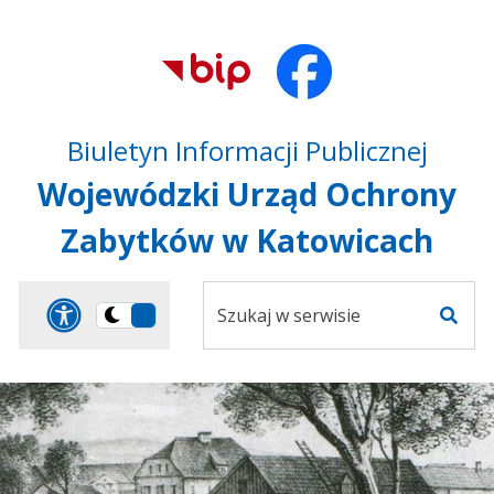
Przejdź do treści
Przejdź do mapy
Przejdź do
głównego menu
serwisu
Biuletyn Informacji Publicznej
Wojewódzki Urząd Ochrony
Zabytków w Katowicach
Szukaj
Panel dostosowania ułat
Przełącz
w
Szuka
na
serwisie
wersję
ciemną