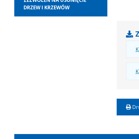
ZEZWOLEŃ NA USUNIĘCIE
DRZEW I KRZEWÓW
Z
K
K
Dr