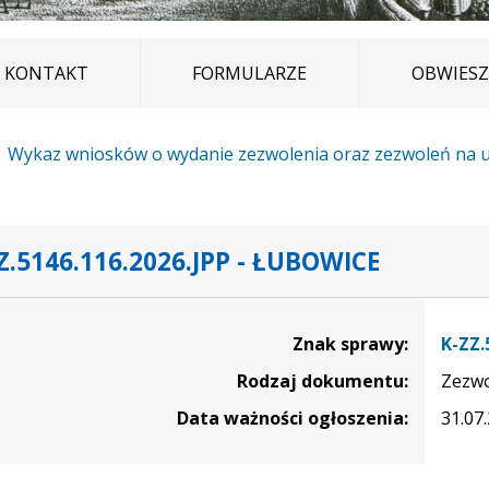
KONTAKT
FORMULARZE
OBWIESZ
Wykaz wniosków o wydanie zezwolenia oraz zezwoleń na u
Z.5146.116.2026.JPP - ŁUBOWICE
czące sprawy K-ZZ.5146.116.2026.JPP - Łubowice
Znak sprawy:
K-ZZ.
Rodzaj dokumentu:
Zezwo
Data ważności ogłoszenia:
31.07