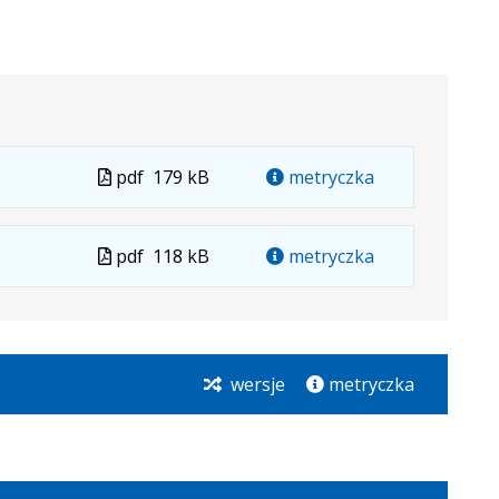
Plik
pdf
179 kB
metryczka
w
formacie
Plik
pdf
118 kB
metryczka
w
formacie
wersje
metryczka