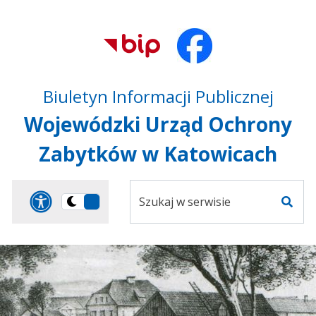
Przejdź do treści
Przejdź do mapy
Przejdź do
głównego menu
serwisu
Biuletyn Informacji Publicznej
Wojewódzki Urząd Ochrony
Zabytków w Katowicach
Szukaj
Panel dostosowania ułat
Przełącz
w
Szuka
na
serwisie
wersję
ciemną