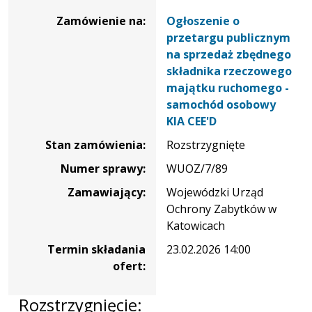
zamówienia
Zamówienie na:
Ogłoszenie o
na
przetargu publicznym
Ogłoszenie
na sprzedaż zbędnego
o
składnika rzeczowego
przetargu
majątku ruchomego -
publicznym
samochód osobowy
na
KIA CEE'D
sprzedaż
Stan zamówienia:
Rozstrzygnięte
zbędnego
składnika
Numer sprawy:
WUOZ/7/89
rzeczowego
Zamawiający:
Wojewódzki Urząd
majątku
Ochrony Zabytków w
ruchomego
Katowicach
-
Termin składania
23.02.2026 14:00
samochód
ofert:
osobowy
KIA
CEE'D
Rozstrzygnięcie: