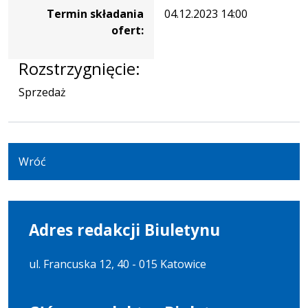
Termin składania
04.12.2023 14:00
samochód
ofert:
osobowy
ŠKODA
OCTAVIA
Rozstrzygnięcie:
Sprzedaż
Wróć
Adres redakcji Biuletynu
ul. Francuska 12, 40 - 015 Katowice