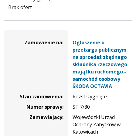
Brak ofert
Dane
zamówienia
Zamówienie na:
Ogłoszenie o
na
przetargu publicznym
Ogłoszenie
na sprzedaż zbędnego
o
składnika rzeczowego
przetargu
majątku ruchomego -
publicznym
samochód osobowy
na
ŠKODA OCTAVIA
sprzedaż
Stan zamówienia:
Rozstrzygnięte
zbędnego
składnika
Numer sprawy:
ST 7/80
rzeczowego
Zamawiający:
Wojewódzki Urząd
majątku
Ochrony Zabytków w
ruchomego
Katowicach
-