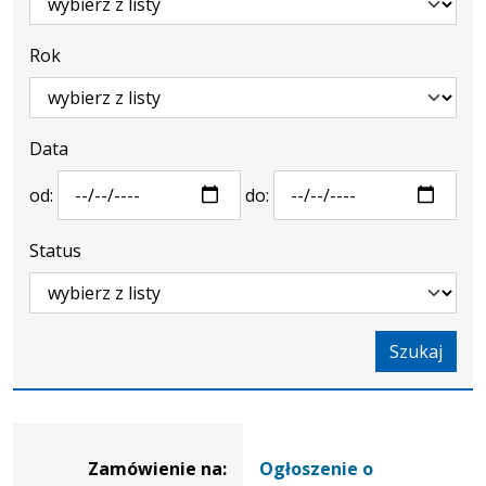
Rok
Data
od:
do:
Status
Szukaj
Dane
zamówienia
Zamówienie na:
Ogłoszenie o