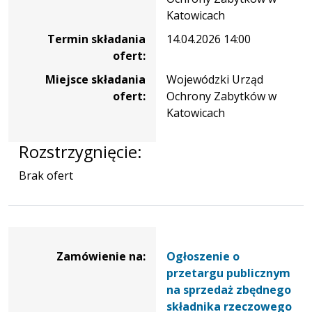
ruchomego
Katowicach
-
Termin składania
14.04.2026 14:00
samochód
ofert:
osobowy
KIA
Miejsce składania
Wojewódzki Urząd
CEE'D
ofert:
Ochrony Zabytków w
Katowicach
Rozstrzygnięcie:
Brak ofert
Dane
zamówienia
Zamówienie na:
Ogłoszenie o
na
przetargu publicznym
Ogłoszenie
na sprzedaż zbędnego
o
składnika rzeczowego