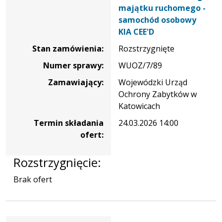
przetargu
majątku ruchomego -
publicznym
samochód osobowy
na
KIA CEE'D
sprzedaż
Stan zamówienia:
Rozstrzygnięte
zbędnego
składnika
Numer sprawy:
WUOZ/7/89
rzeczowego
Zamawiający:
Wojewódzki Urząd
majątku
Ochrony Zabytków w
ruchomego
Katowicach
-
Termin składania
24.03.2026 14:00
samochód
ofert:
osobowy
KIA
CEE'D
Rozstrzygnięcie:
Brak ofert
Dane