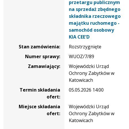
na
przetargu publicznym
Ogłoszenie
na sprzedaż zbędnego
o
składnika rzeczowego
przetargu
majątku ruchomego -
publicznym
samochód osobowy
na
KIA CEE'D
sprzedaż
Stan zamówienia:
Rozstrzygnięte
zbędnego
składnika
Numer sprawy:
WUOZ/7/89
rzeczowego
Zamawiający:
Wojewódzki Urząd
majątku
Ochrony Zabytków w
ruchomego
Katowicach
-
Termin składania
05.05.2026 14:00
samochód
ofert:
osobowy
KIA
Miejsce składania
Wojewódzki Urząd
CEE'D
ofert:
Ochrony Zabytków w
Katowicach