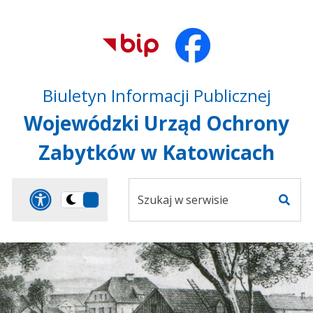
Przejdź do treści
Przejdź do mapy
Przejdź do
głównego menu
serwisu
Biuletyn Informacji Publicznej
Wojewódzki Urząd Ochrony
Zabytków w Katowicach
Szukaj
Panel dostosowania ułat
Przełącz
w
Szuka
na
serwisie
wersję
ciemną