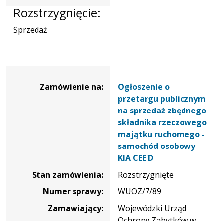
Rozstrzygnięcie:
Sprzedaż
Dane
zamówienia
Zamówienie na:
Ogłoszenie o
na
przetargu publicznym
Ogłoszenie
na sprzedaż zbędnego
o
składnika rzeczowego
przetargu
majątku ruchomego -
publicznym
samochód osobowy
na
KIA CEE'D
sprzedaż
Stan zamówienia:
Rozstrzygnięte
zbędnego
składnika
Numer sprawy:
WUOZ/7/89
rzeczowego
Zamawiający:
Wojewódzki Urząd
majątku
Ochrony Zabytków w