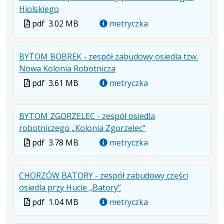
.
.
.
Hiolskiego
karcie.
Plik
Rozmiar
Otwiera
Plik
pdf
3.02 MB
metryczka
w
pliku:
się
w
formacie:
3.02
w
formacie
BYTOM BOBREK - zespół zabudowy osiedla tzw.
pdf
MB
nowej
.
.
.
Nowa Kolonia Robotnicza
karcie.
Plik
Rozmiar
Otwiera
Plik
pdf
3.61 MB
metryczka
w
pliku:
się
w
formacie:
3.61
w
formacie
BYTOM ZGORZELEC - zespół osiedla
pdf
MB
nowej
.
.
.
robotniczego „Kolonia Zgorzelec”
karcie.
Plik
Rozmiar
Otwiera
Plik
pdf
3.78 MB
metryczka
w
pliku:
się
w
formacie:
3.78
w
formacie
CHORZÓW BATORY - zespół zabudowy części
pdf
MB
nowej
.
.
.
osiedla przy Hucie „Batory”
karcie.
Plik
Rozmiar
Otwiera
Plik
pdf
1.04 MB
metryczka
w
pliku:
się
w
formacie:
1.04
w