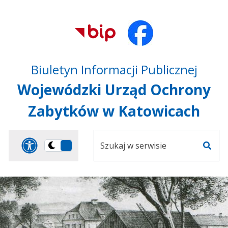
Przejdź do treści
Przejdź do mapy
Przejdź do
głównego menu
serwisu
Biuletyn Informacji Publicznej
Wojewódzki Urząd Ochrony
Zabytków w Katowicach
Szukaj
Panel dostosowania ułat
Przełącz
w
Szuka
na
serwisie
wersję
ciemną