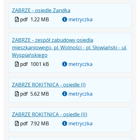
formacie:
1.81
w
formacie
.
.
.
ZABRZE - osiedle Zandka
pdf
MB
nowej
Plik
Rozmiar
Otwiera
karcie.
Plik
pdf
1.22 MB
metryczka
w
pliku:
się
w
formacie:
1.22
w
formacie
ZABRZE - zespół zabudowy osiedla
pdf
MB
nowej
mieszkaniowego, pl. Wolności - pl. Słowiański - ul.
karcie.
.
.
.
Wyspiańskiego
Plik
Rozmiar
Otwiera
Plik
pdf
1001 kB
metryczka
w
pliku:
się
w
formacie:
1001
w
formacie
.
.
.
ZABRZE ROKITNICA - osiedle (I)
pdf
kB
nowej
Plik
Rozmiar
Otwiera
karcie.
Plik
pdf
5.62 MB
metryczka
w
pliku:
się
w
formacie:
5.62
w
formacie
.
.
.
ZABRZE ROKITNICA - osiedle (II)
pdf
MB
nowej
Plik
Rozmiar
Otwiera
karcie.
Plik
pdf
7.92 MB
metryczka
w
pliku:
się
w
formacie:
7.92
w
formacie