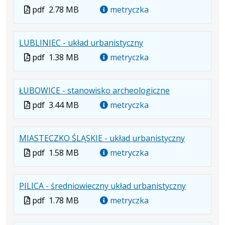
Plik
Rozmiar
Otwiera
karcie.
Plik
pdf
2.78 MB
metryczka
w
pliku:
się
w
formacie:
2.78
w
formacie
.
.
.
LUBLINIEC - układ urbanistyczny
pdf
MB
nowej
Plik
Rozmiar
Otwiera
karcie.
Plik
pdf
1.38 MB
metryczka
w
pliku:
się
w
formacie:
1.38
w
formacie
.
.
.
ŁUBOWICE - stanowisko archeologiczne
pdf
MB
nowej
Plik
Rozmiar
Otwiera
karcie.
Plik
pdf
3.44 MB
metryczka
w
pliku:
się
w
formacie:
3.44
w
formacie
.
.
.
MIASTECZKO ŚLĄSKIE - układ urbanistyczny
pdf
MB
nowej
Plik
Rozmiar
Otwiera
karcie.
Plik
pdf
1.58 MB
metryczka
w
pliku:
się
w
formacie:
1.58
w
formacie
.
.
.
PILICA - średniowieczny układ urbanistyczny
pdf
MB
nowej
Plik
Rozmiar
Otwiera
karcie.
Plik
pdf
1.78 MB
metryczka
w
pliku:
się
w
formacie:
1.78
w
formacie