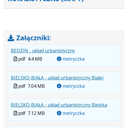
Załączniki:
.
.
.
BĘDZIN - układ urbanistyczny
Plik
Rozmiar
Otwiera
Plik
pdf
4.4 MB
metryczka
w
pliku:
się
w
formacie:
4.4
w
formacie
.
.
.
BIELSKO-BIAŁA - układ urbanistyczny Białej
pdf
MB
nowej
Plik
Rozmiar
Otwiera
karcie.
Plik
pdf
7.04 MB
metryczka
w
pliku:
się
w
formacie:
7.04
w
formacie
.
.
.
BIELSKO-BIAŁA - układ urbanistyczny Bielska
pdf
MB
nowej
Plik
Rozmiar
Otwiera
karcie.
Plik
pdf
7.12 MB
metryczka
w
pliku:
się
w
formacie:
7.12
w
formacie