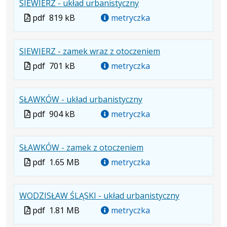
.
.
.
SIEWIERZ - układ urbanistyczny
pdf
kB
nowej
Plik
Rozmiar
Otwiera
karcie.
Plik
pdf
819 kB
metryczka
w
pliku:
się
w
formacie:
819
w
formacie
.
.
.
SIEWIERZ - zamek wraz z otoczeniem
pdf
kB
nowej
Plik
Rozmiar
Otwiera
karcie.
Plik
pdf
701 kB
metryczka
w
pliku:
się
w
formacie:
701
w
formacie
.
.
.
SŁAWKÓW - układ urbanistyczny
pdf
kB
nowej
Plik
Rozmiar
Otwiera
karcie.
Plik
pdf
904 kB
metryczka
w
pliku:
się
w
formacie:
904
w
formacie
.
.
.
SŁAWKÓW - zamek z otoczeniem
pdf
kB
nowej
Plik
Rozmiar
Otwiera
karcie.
Plik
pdf
1.65 MB
metryczka
w
pliku:
się
w
formacie:
1.65
w
formacie
.
.
.
WODZISŁAW ŚLĄSKI - układ urbanistyczny
pdf
MB
nowej
Plik
Rozmiar
Otwiera
karcie.
Plik
pdf
1.81 MB
metryczka
w
pliku:
się
w