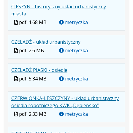
formacie
CIESZYN - historyczny układ urbanistyczny
pdf
MB
nowej
.
.
.
miasta
karcie.
Plik
Rozmiar
Otwiera
Plik
pdf
1.68 MB
metryczka
w
pliku:
się
w
formacie:
1.68
w
formacie
.
.
.
CZELADŹ - układ urbanistyczny
pdf
MB
nowej
Plik
Rozmiar
Otwiera
karcie.
Plik
pdf
2.6 MB
metryczka
w
pliku:
się
w
formacie:
2.6
w
formacie
.
.
.
CZELADŹ PIASKI - osiedle
pdf
MB
nowej
Plik
Rozmiar
Otwiera
karcie.
Plik
pdf
5.34 MB
metryczka
w
pliku:
się
w
formacie:
5.34
w
formacie
CZERWIONKA-LESZCZYNY - układ urbanistyczny
pdf
MB
nowej
.
.
.
osiedla robotniczego KWK „Dębieńsko”
karcie.
Plik
Rozmiar
Otwiera
Plik
pdf
2.33 MB
metryczka
w
pliku:
się
w
formacie:
2.33
w
formacie