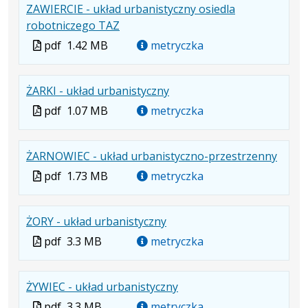
ZAWIERCIE - układ urbanistyczny osiedla
pdf
MB
nowej
.
.
.
robotniczego TAZ
karcie.
Plik
Rozmiar
Otwiera
Plik
pdf
1.42 MB
metryczka
w
pliku:
się
w
formacie:
1.42
w
formacie
.
.
.
ŻARKI - układ urbanistyczny
pdf
MB
nowej
Plik
Rozmiar
Otwiera
karcie.
Plik
pdf
1.07 MB
metryczka
w
pliku:
się
w
formacie:
1.07
w
formacie
.
.
.
ŻARNOWIEC - układ urbanistyczno-przestrzenny
pdf
MB
nowej
Plik
Rozmi
Otwie
karcie.
Plik
pdf
1.73 MB
metryczka
w
pliku:
się
w
formac
1.73
w
formacie
.
.
.
ŻORY - układ urbanistyczny
pdf
MB
nowej
Plik
Rozmiar
Otwiera
karcie
Plik
pdf
3.3 MB
metryczka
w
pliku:
się
w
formacie:
3.3
w
formacie
.
.
.
ŻYWIEC - układ urbanistyczny
pdf
MB
nowej
Plik
Rozmiar
Otwiera
karcie.
Plik
pdf
3.3 MB
metryczka