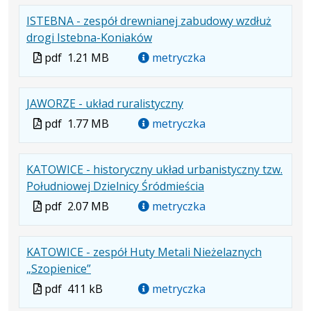
formacie:
1.14
w
formacie
ISTEBNA - zespół drewnianej zabudowy wzdłuż
pdf
MB
nowej
.
.
.
drogi Istebna-Koniaków
karcie.
Plik
Rozmiar
Otwiera
Plik
pdf
1.21 MB
metryczka
w
pliku:
się
w
formacie:
1.21
w
formacie
.
.
.
JAWORZE - układ ruralistyczny
pdf
MB
nowej
Plik
Rozmiar
Otwiera
karcie.
Plik
pdf
1.77 MB
metryczka
w
pliku:
się
w
formacie:
1.77
w
formacie
KATOWICE - historyczny układ urbanistyczny tzw.
pdf
MB
nowej
.
.
.
Południowej Dzielnicy Śródmieścia
karcie.
Plik
Rozmiar
Otwiera
Plik
pdf
2.07 MB
metryczka
w
pliku:
się
w
formacie:
2.07
w
formacie
KATOWICE - zespół Huty Metali Nieżelaznych
pdf
MB
nowej
.
.
.
„Szopienice”
karcie.
Plik
Rozmiar
Otwiera
Plik
pdf
411 kB
metryczka
w
pliku:
się
w