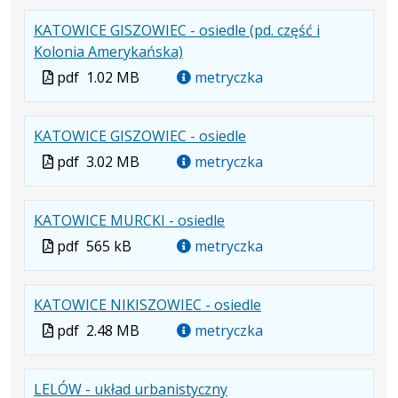
formacie:
411
w
formacie
KATOWICE GISZOWIEC - osiedle (pd. część i
pdf
kB
nowej
.
.
.
Kolonia Amerykańska)
karcie.
Plik
Rozmiar
Otwiera
Plik
pdf
1.02 MB
metryczka
w
pliku:
się
w
formacie:
1.02
w
formacie
.
.
.
KATOWICE GISZOWIEC - osiedle
pdf
MB
nowej
Plik
Rozmiar
Otwiera
karcie.
Plik
pdf
3.02 MB
metryczka
w
pliku:
się
w
formacie:
3.02
w
formacie
.
.
.
KATOWICE MURCKI - osiedle
pdf
MB
nowej
Plik
Rozmiar
Otwiera
karcie.
Plik
pdf
565 kB
metryczka
w
pliku:
się
w
formacie:
565
w
formacie
.
.
.
KATOWICE NIKISZOWIEC - osiedle
pdf
kB
nowej
Plik
Rozmiar
Otwiera
karcie.
Plik
pdf
2.48 MB
metryczka
w
pliku:
się
w
formacie:
2.48
w
formacie
.
.
.
LELÓW - układ urbanistyczny
pdf
MB
nowej