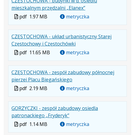
CZĘSTOCHOWA - budynki w d. osiedlu
pdf
MB
nowej
.
.
.
mieszkalnym przędzalni „Elanex”
karcie.
Plik
Rozmiar
Otwiera
Plik
pdf
1.97 MB
metryczka
w
pliku:
się
w
formacie:
1.97
w
formacie
CZĘSTOCHOWA - układ urbanistyczny Starej
pdf
MB
nowej
.
.
.
Częstochowy i Częstochówki
karcie.
Plik
Rozmiar
Otwiera
Plik
pdf
11.65 MB
metryczka
w
pliku:
się
w
formacie:
11.65
w
formacie
CZĘSTOCHOWA - zespół zabudowy północnej
pdf
MB
nowej
.
.
.
pierzei Placu Biegańskiego
karcie.
Plik
Rozmiar
Otwiera
Plik
pdf
2.19 MB
metryczka
w
pliku:
się
w
formacie:
2.19
w
formacie
GORZYCZKI - zespół zabudowy osiedla
pdf
MB
nowej
.
.
.
patronackiego „Fryderyk”
karcie.
Plik
Rozmiar
Otwiera
Plik
pdf
1.14 MB
metryczka
w
pliku:
się
w