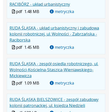
.
.
.
RACIBÓRZ - układ urbanistyczny
pdf
MB
nowej
Plik
Rozmiar
Otwiera
karcie.
Plik
pdf
1.48 MB
metryczka
w
pliku:
się
w
formacie:
1.48
w
formacie
RUDA ŚLĄSKA - układ urbanistyczny i zabudowa
pdf
MB
nowej
kolonii robotniczej, ul. Wolności - Zabrzańska -
karcie.
.
.
.
Raciborska
Plik
Rozmiar
Otwiera
Plik
pdf
1.45 MB
metryczka
w
pliku:
się
w
formacie:
1.45
w
formacie
RUDA ŚLĄSKA - zespół osiedla robotniczego, ul.
pdf
MB
nowej
Wolności-Kościelna-Staszica-Wieniawskiego-
karcie.
.
.
.
Mickiewicza
Plik
Rozmiar
Otwiera
Plik
pdf
1.09 MB
metryczka
w
pliku:
się
w
formacie:
1.09
w
formacie
RUDA ŚLĄSKA BIELSZOWICE - zespół zabudowy
pdf
MB
nowej
.
.
.
kolonii patronackiej, ul. księdza Niedzieli
karcie.
Plik
Rozmiar
Otwiera