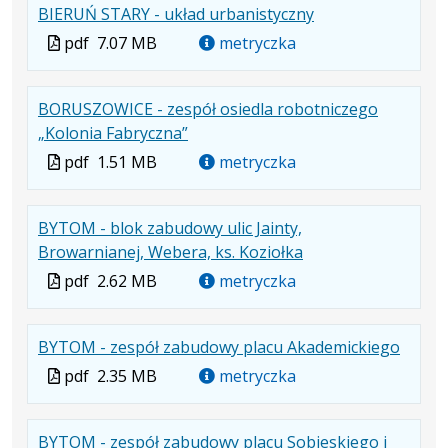
.
.
.
BIERUŃ STARY - układ urbanistyczny
pdf
MB
nowej
Plik
Rozmiar
Otwiera
karcie.
Plik
pdf
7.07 MB
metryczka
w
pliku:
się
w
formacie:
7.07
w
formacie
BORUSZOWICE - zespół osiedla robotniczego
pdf
MB
nowej
.
.
.
„Kolonia Fabryczna”
karcie.
Plik
Rozmiar
Otwiera
Plik
pdf
1.51 MB
metryczka
w
pliku:
się
w
formacie:
1.51
w
formacie
BYTOM - blok zabudowy ulic Jainty,
pdf
MB
nowej
.
.
.
Browarnianej, Webera, ks. Koziołka
karcie.
Plik
Rozmiar
Otwiera
Plik
pdf
2.62 MB
metryczka
w
pliku:
się
w
formacie:
2.62
w
formacie
.
.
.
BYTOM - zespół zabudowy placu Akademickiego
pdf
MB
nowej
Plik
Rozmi
Otwie
karcie.
Plik
pdf
2.35 MB
metryczka
w
pliku:
się
w
formac
2.35
w
formacie
BYTOM - zespół zabudowy placu Sobieskiego i
pdf
MB
nowej