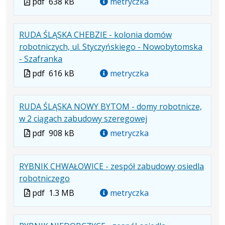
Plik
pdf
638 kB
metryczka
w
pliku:
się
w
formacie:
638
w
formacie
RUDA ŚLĄSKA CHEBZIE - kolonia domów
pdf
kB
nowej
robotniczych, ul. Styczyńskiego - Nowobytomska
karcie.
.
.
.
- Szafranka
Plik
Rozmiar
Otwiera
Plik
pdf
616 kB
metryczka
w
pliku:
się
w
formacie:
616
w
formacie
RUDA ŚLĄSKA NOWY BYTOM - domy robotnicze,
pdf
kB
nowej
.
.
.
w 2 ciągach zabudowy szeregowej
karcie.
Plik
Rozmiar
Otwiera
Plik
pdf
908 kB
metryczka
w
pliku:
się
w
formacie:
908
w
formacie
RYBNIK CHWAŁOWICE - zespół zabudowy osiedla
pdf
kB
nowej
.
.
.
robotniczego
karcie.
Plik
Rozmiar
Otwiera
Plik
pdf
1.3 MB
metryczka
w
pliku:
się
w
formacie:
1.3
w
formacie