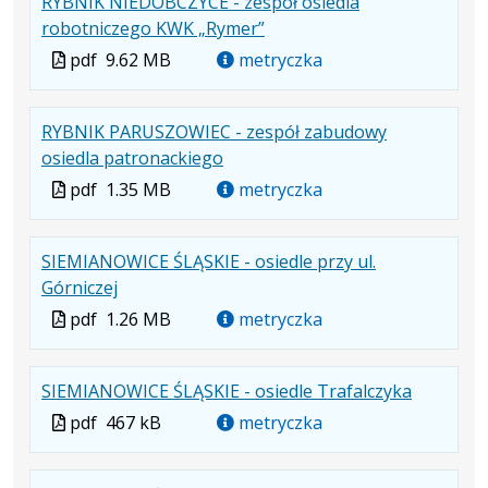
RYBNIK NIEDOBCZYCE - zespół osiedla
pdf
MB
nowej
.
.
.
robotniczego KWK „Rymer”
karcie.
Plik
Rozmiar
Otwiera
Plik
pdf
9.62 MB
metryczka
w
pliku:
się
w
formacie:
9.62
w
formacie
RYBNIK PARUSZOWIEC - zespół zabudowy
pdf
MB
nowej
.
.
.
osiedla patronackiego
karcie.
Plik
Rozmiar
Otwiera
Plik
pdf
1.35 MB
metryczka
w
pliku:
się
w
formacie:
1.35
w
formacie
SIEMIANOWICE ŚLĄSKIE - osiedle przy ul.
pdf
MB
nowej
.
.
.
Górniczej
karcie.
Plik
Rozmiar
Otwiera
Plik
pdf
1.26 MB
metryczka
w
pliku:
się
w
formacie:
1.26
w
formacie
.
.
.
SIEMIANOWICE ŚLĄSKIE - osiedle Trafalczyka
pdf
MB
nowej
Plik
Rozmiar
Otwiera
karcie.
Plik
pdf
467 kB
metryczka
w
pliku:
się
w
formacie:
467
w
formacie