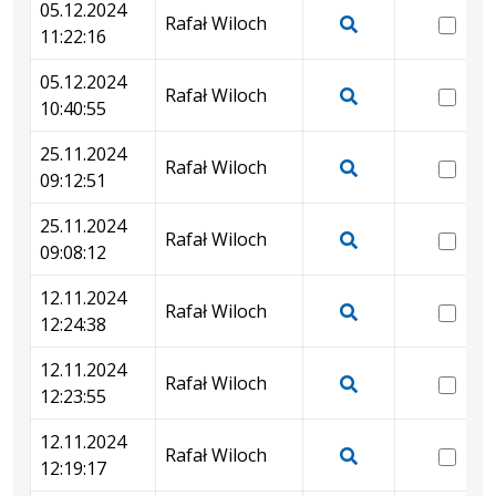
11:
podgląd
05.12.2024
dnia
wer
Rafał Wiloch
wersji
11:22:16
05.12.2024
05.
Pokaż
z
11:31:54
11:
podgląd
05.12.2024
dnia
wer
Rafał Wiloch
wersji
10:40:55
05.12.2024
05.
Pokaż
z
11:23:01
10:
podgląd
25.11.2024
dnia
wer
Rafał Wiloch
wersji
09:12:51
05.12.2024
25.
Pokaż
z
11:22:16
09:
podgląd
25.11.2024
dnia
wer
Rafał Wiloch
wersji
09:08:12
05.12.2024
25.
Pokaż
z
10:40:55
09:
podgląd
12.11.2024
dnia
wer
Rafał Wiloch
wersji
12:24:38
25.11.2024
12.
Pokaż
z
09:12:51
12:
podgląd
12.11.2024
dnia
wer
Rafał Wiloch
wersji
12:23:55
25.11.2024
12.
Pokaż
z
09:08:12
12:
podgląd
12.11.2024
dnia
wer
Rafał Wiloch
wersji
12:19:17
12.11.2024
12.
Pokaż
z
12:24:38