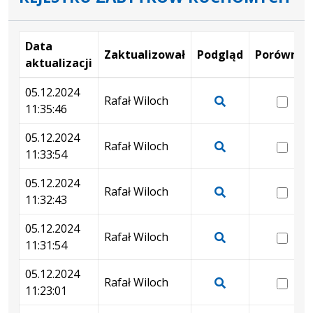
Data
Zaktualizował
Podgląd
Porównaj
aktualizacji
Wersje
05.12.2024
wer
Rafał Wiloch
11:35:46
05.
Pokaż
11:
podgląd
05.12.2024
wer
Rafał Wiloch
wersji
11:33:54
05.
Pokaż
z
11:
podgląd
05.12.2024
dnia
wer
Rafał Wiloch
wersji
11:32:43
05.12.2024
05.
Pokaż
z
11:35:46
11:
podgląd
05.12.2024
dnia
wer
Rafał Wiloch
wersji
11:31:54
05.12.2024
05.
Pokaż
z
11:33:54
11:
podgląd
05.12.2024
dnia
wer
Rafał Wiloch
wersji
11:23:01
05.12.2024
05.
Pokaż
z
11:32:43