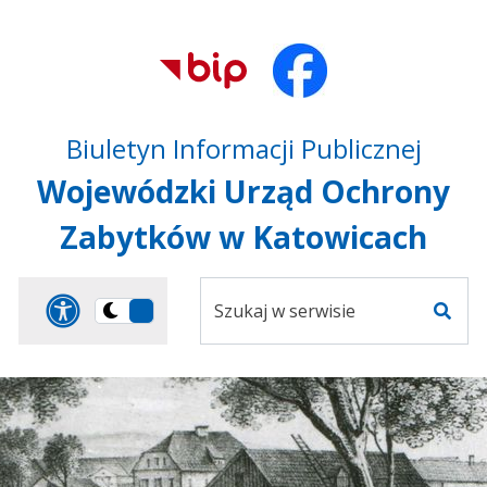
Przejdź do treści
Przejdź do mapy
Przejdź do
głównego menu
serwisu
Biuletyn Informacji Publicznej
Wojewódzki Urząd Ochrony
Zabytków w Katowicach
Szukaj
Panel dostosowania ułat
Przełącz
w
Szuka
na
serwisie
wersję
ciemną