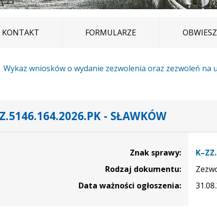
KONTAKT
FORMULARZE
OBWIESZ
Wykaz wniosków o wydanie zezwolenia oraz zezwoleń na u
Z.5146.164.2026.PK - SŁAWKÓW
czące sprawy K–ZZ.5146.164.2026.PK - Sławków
Znak sprawy:
K–ZZ.
Rodzaj dokumentu:
Zezwo
Data ważności ogłoszenia:
31.08