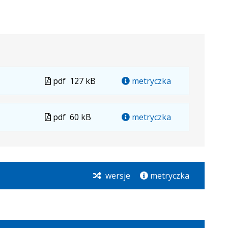
Plik
pdf
127 kB
metryczka
w
formacie
Plik
pdf
60 kB
metryczka
w
formacie
wersje
metryczka