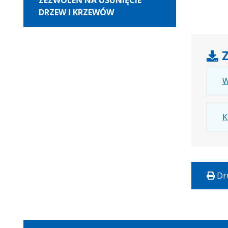
ZEZWOLEŃ NA USUNIĘCIE
DRZEW I KRZEWÓW
Z
W
K
Dr