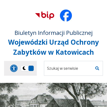
Przejdź do treści
Przejdź do mapy
Przejdź do
głównego menu
serwisu
Biuletyn Informacji Publicznej
Wojewódzki Urząd Ochrony
Zabytków w Katowicach
Szukaj
Panel dostosowania ułat
Przełącz
w
Szuka
na
serwisie
wersję
ciemną