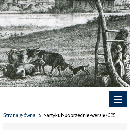
Menu
Strona główna
>artykul>poprzednie-wersje>325