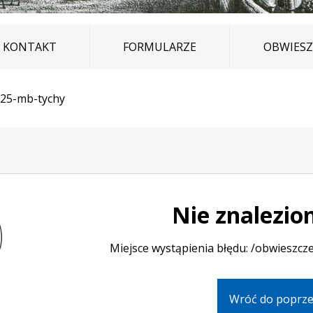
KONTAKT
FORMULARZE
OBWIESZ
025-mb-tychy
Nie znalezio
Miejsce wystąpienia błędu: /obwieszc
Wróć do poprze