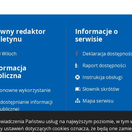
ówny redaktor
Informacje o
uletynu
serwisie
ł Wiloch
Deklaracja dostępnośc
Raport dostępności
formacja
bliczna
Instrukcja obsługi
Słownik skrótów
onowne wykorzystanie
Mapa serwisu
dostępnianie informacji
ublicznej
u świadczenia Państwu usług na najwyższym poziomie, w ty
any ustawień dotyczących cookies oznacza, że będą one zam