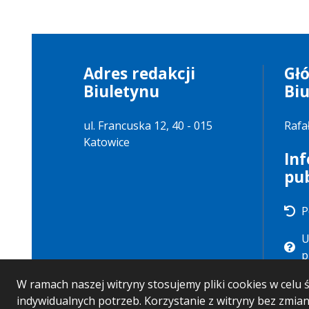
Adres redakcji
Gł
Biuletynu
Bi
ul. Francuska 12, 40 - 015
Rafa
Katowice
In
pu
P
U
p
W ramach naszej witryny stosujemy pliki cookies w cel
indywidualnych potrzeb. Korzystanie z witryny bez zmi