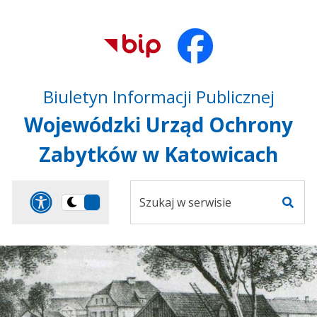
Przejdź do treści
Przejdź do mapy
Przejdź do
głównego menu
serwisu
Biuletyn Informacji Publicznej
Wojewódzki Urząd Ochrony
Zabytków w Katowicach
Szukaj
Panel dostosowania ułat
Przełącz
w
Szuka
na
serwisie
wersję
ciemną