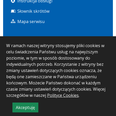
Instrukcja obsługi
Słownik skrótów
Mapa serwisu
Statystyka i dane osobowe
W ramach naszej witryny stosujemy pliki cookies w
celu świadczenia Państwu usług na najwyższym
Statystyki oglądalności
poziomie, w tym w sposób dostosowany do
Ostatnio dodane
indywidualnych potrzeb. Korzystanie z witryny bez
zmiany ustawień dotyczących cookies oznacza, że
RODO
będą one zamieszczane w Państwa urządzeniu
końcowym. Możecie Państwo dokonać w każdym
czasie zmiany ustawień dotyczących cookies. Więcej
Wersja systemu: 5.7.0 [61]
szczegółów w naszej
Polityce Cookies
.
Ostatnia aktualizacja BIP: 06.08.2026 11:04
Akceptuję
CMS i hosting: Logonet Sp. z o.o. w Bydgoszczy
informację